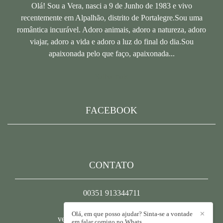
Olá! Sou a Vera, nasci a 9 de Junho de 1983 e vivo
recentemente em Alpalhão, distrito de Portalegre.Sou uma
romântica incurável. Adoro animais, adoro a natureza, adoro
viajar, adoro a vida e adoro a luz do final do dia.Sou
apaixonada pelo que faço, apaixonada...
Saiba mais
FACEBOOK
CONTATO
00351 913344711
Enviar mensagem
Olá, em que posso ajudar? Sinta-se a vontade
✕
veramendesfotografia@gmail.com
em falar comigo no Whats.