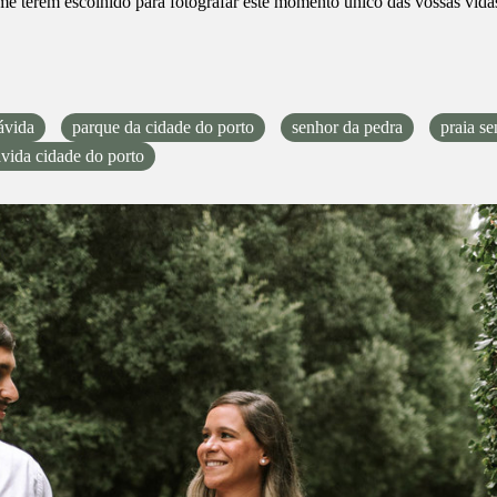
me terem escolhido para fotografar este momento único das vossas vida
!
ávida
parque da cidade do porto
senhor da pedra
praia s
avida cidade do porto