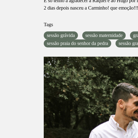
E só tenho a agradecer à Raquel e ao Hugo por 
2 dias depois nasceu a Carminho! que emoção!!
Tags
sessão grávida
sessão maternidade
gr
sessão praia do senhor da pedra
sessão gr