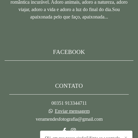
romântica incurável. Adoro animais, adoro a natureza, adoro
viajar, adoro a vida e adoro a luz do final do dia.Sou
apaixonada pelo que faço, apaixonada...
Saiba mais
FACEBOOK
CONTATO
00351 913344711
Enviar mensagem
veramendesfotografia@gmail.com
Olá, em que posso ajudar? Sinta-se a vontade
✕